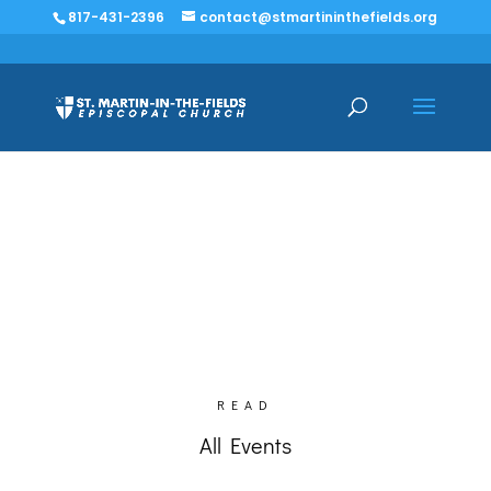
817-431-2396
contact@stmartininthefields.org
Events
READ
All Events